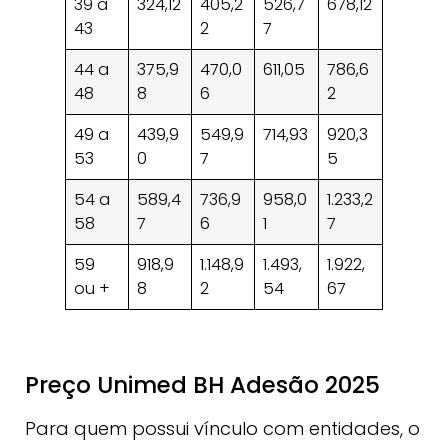
39 a
324,12
405,2
526,7
678,12
43
2
7
44 a
375,9
470,0
611,05
786,6
48
8
6
2
49 a
439,9
549,9
714,93
920,3
53
0
7
5
54 a
589,4
736,9
958,0
1.233,2
58
7
6
1
7
59
918,9
1.148,9
1.493,
1.922,
ou +
8
2
54
67
Preço Unimed BH Adesão 2025
Para quem possui vínculo com entidades, o