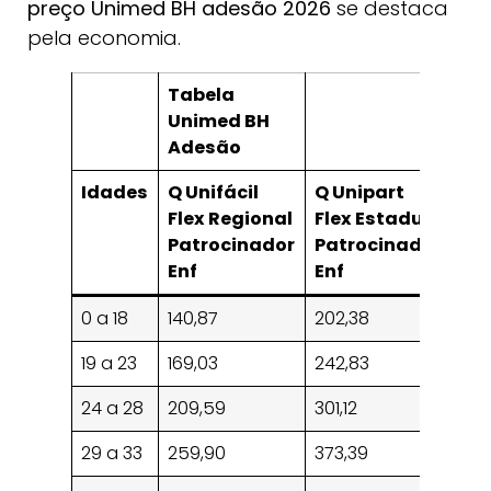
preço Unimed BH adesão 2026
se destaca
pela economia.
Tabela
Unimed BH
Adesão
Idades
Q Unifácil
Q Unipart
Q 
Flex Regional
Flex Estadual
Fle
Patrocinador
Patrocinador
Pa
Enf
Enf
Qu
0 a 18
140,87
202,38
273
19 a 23
169,03
242,83
327
24 a 28
209,59
301,12
40
29 a 33
259,90
373,39
504