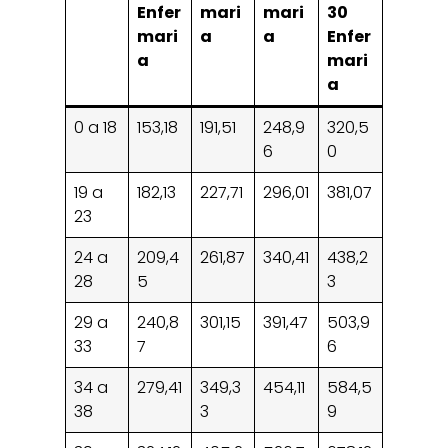
Enfer
mari
mari
30
mari
a
a
Enfer
a
mari
a
0 a 18
153,18
191,51
248,9
320,5
6
0
19 a
182,13
227,71
296,01
381,07
23
24 a
209,4
261,87
340,41
438,2
28
5
3
29 a
240,8
301,15
391,47
503,9
33
7
6
34 a
279,41
349,3
454,11
584,5
38
3
9