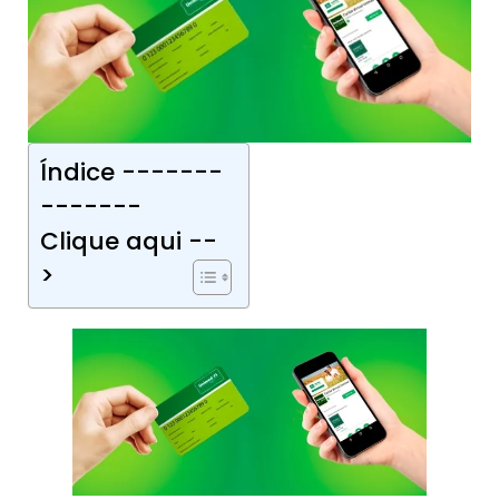
Índice -------
-------
Clique aqui --
>