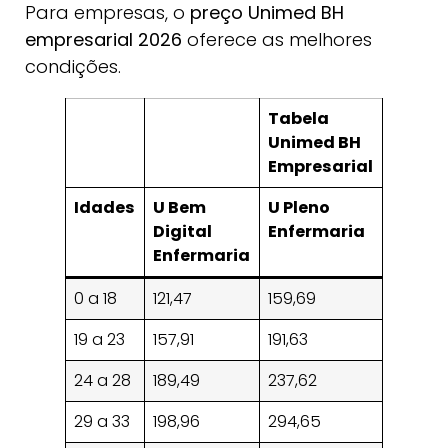
Para empresas, o
preço Unimed BH
empresarial 2026
oferece as melhores
condições.
Tabela
Unimed BH
Empresarial
Idades
U Bem
U Pleno
U Unif
Digital
Enfermaria
Flex 3
Enfermaria
Enfer
0 a 18
121,47
159,69
161,38
19 a 23
157,91
191,63
193,66
24 a 28
189,49
237,62
240,14
29 a 33
198,96
294,65
297,77