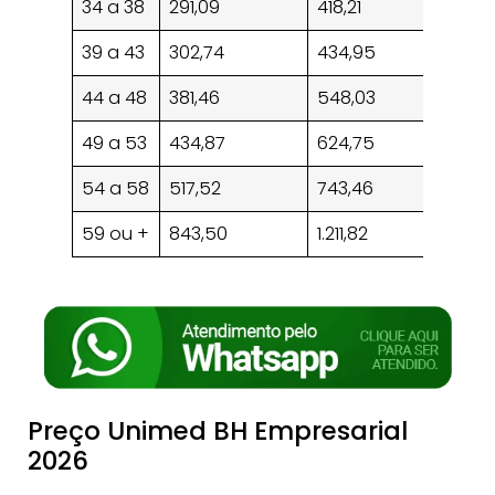
34 a 38
291,09
418,21
564
39 a 43
302,74
434,95
587
44 a 48
381,46
548,03
739
49 a 53
434,87
624,75
843
54 a 58
517,52
743,46
1.0
59 ou +
843,50
1.211,82
1.63
Preço Unimed BH Empresarial
2026