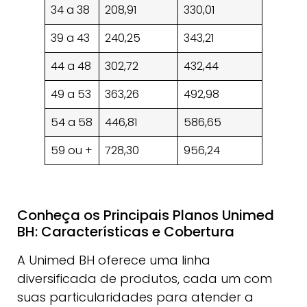
34 a 38
208,91
330,01
333,50
39 a 43
240,25
343,21
346,84
44 a 48
302,72
432,44
437,02
49 a 53
363,26
492,98
498,20
54 a 58
446,81
586,65
592,86
59 ou +
728,30
956,24
966,36
Conheça os Principais Planos Unimed
BH: Características e Cobertura
A Unimed BH oferece uma linha
diversificada de produtos, cada um com
suas particularidades para atender a