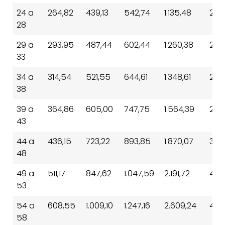
24 a
264,82
439,13
542,74
1.135,48
2.12
28
29 a
293,95
487,44
602,44
1.260,38
2.3
33
34 a
314,54
521,55
644,61
1.348,61
2.5
38
39 a
364,86
605,00
747,75
1.564,39
2.92
43
44 a
436,15
723,22
893,85
1.870,07
3.4
48
49 a
511,17
847,62
1.047,59
2.191,72
4.10
53
54 a
608,55
1.009,10
1.247,16
2.609,24
4.8
58