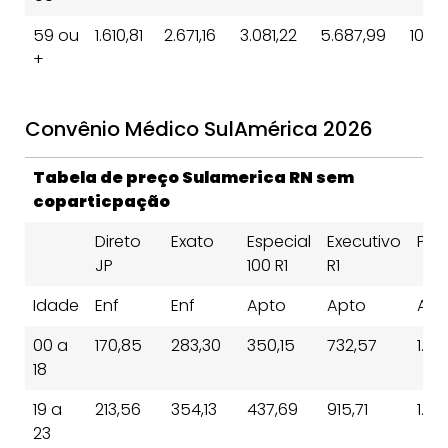
59 ou
1.610,81
2.671,16
3.081,22
5.687,99
10.6
+
Convênio Médico SulAmérica 2026
Tabela de preço Sulamerica RN sem
coparticpação
Direto
Exato
Especial
Executivo
Pres
JP
100 R1
R1
Idade
Enf
Enf
Apto
Apto
Apt
00 a
170,85
283,30
350,15
732,57
1.37
18
19 a
213,56
354,13
437,69
915,71
1.71
23