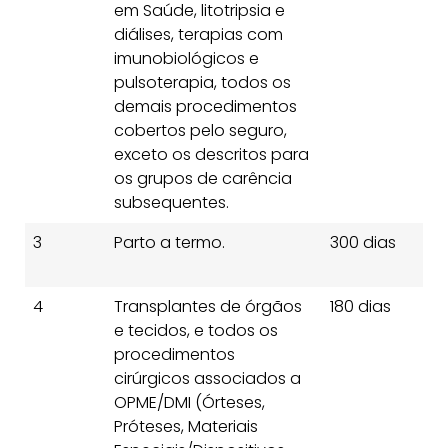
em Saúde, litotripsia e
diálises, terapias com
imunobiológicos e
pulsoterapia, todos os
demais procedimentos
cobertos pelo seguro,
exceto os descritos para
os grupos de carência
subsequentes.
3
Parto a termo.
300 dias
3
d
4
Transplantes de órgãos
180 dias
18
e tecidos, e todos os
d
procedimentos
cirúrgicos associados a
OPME/DMI (Órteses,
Próteses, Materiais