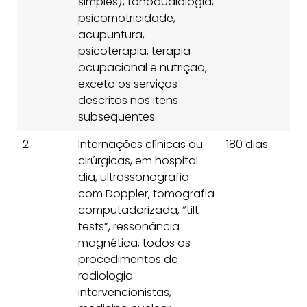
simples), fonoaudiologia,
psicomotricidade,
acupuntura,
psicoterapia, terapia
ocupacional e nutrição,
exceto os serviços
descritos nos itens
subsequentes.
2
Internações clínicas ou
180 dias
6
cirúrgicas, em hospital
d
dia, ultrassonografia
com Doppler, tomografia
computadorizada, “tilt
tests”, ressonância
magnética, todos os
procedimentos de
radiologia
intervencionistas,