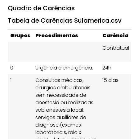
Quadro de Carências
Tabela de Carências Sulamerica.csv
Grupos
Procedimentos
Carência
C
Contratual
3 
+
0
Urgência e emergência.
24h
2
1
Consultas médicas,
15 dias
2
cirurgias ambulatoriais
sem necessidade de
anestesia ou realizadas
sob anestesia local,
serviços auxiliares de
diagnose (exames
laboratoriais, raio x