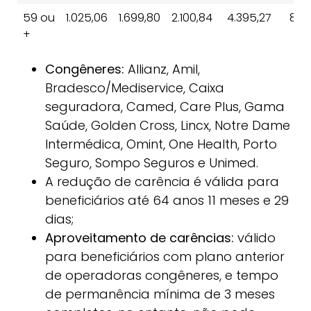
59 ou
1.025,06
1.699,80
2.100,84
4.395,27
8.2
+
Congêneres:
Allianz, Amil,
Bradesco/Mediservice, Caixa
seguradora, Camed, Care Plus, Gama
Saúde, Golden Cross, Lincx, Notre Dame
Intermédica, Omint, One Health, Porto
Seguro, Sompo Seguros e Unimed.
A redução de carência é válida para
beneficiários até 64 anos 11 meses e 29
dias;
Aproveitamento de carências:
válido
para beneficiários com plano anterior
de operadoras congêneres, e tempo
de permanência mínima de 3 meses