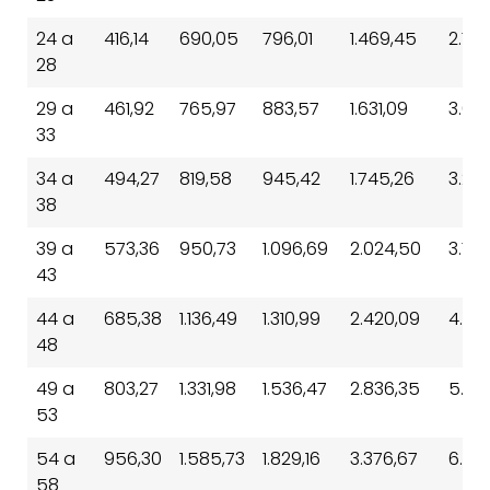
24 a
416,14
690,05
796,01
1.469,45
2.749
28
29 a
461,92
765,97
883,57
1.631,09
3.052
33
34 a
494,27
819,58
945,42
1.745,26
3.26
38
39 a
573,36
950,73
1.096,69
2.024,50
3.78
43
44 a
685,38
1.136,49
1.310,99
2.420,09
4.52
48
49 a
803,27
1.331,98
1.536,47
2.836,35
5.30
53
54 a
956,30
1.585,73
1.829,16
3.376,67
6.318
58