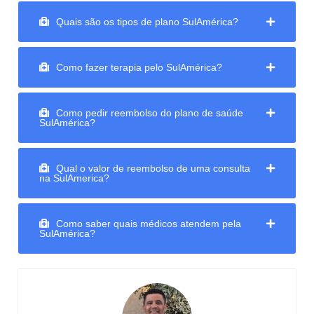
Quais são os tipos de plano SulAmérica?
Como fazer terapia pelo SulAmérica?
Como pedir reembolso do plano de saúde
SulAmérica?
Qual o valor de reembolso de uma consulta
na SulAmerica?
Como saber quais médicos atendem pela
SulAmérica?