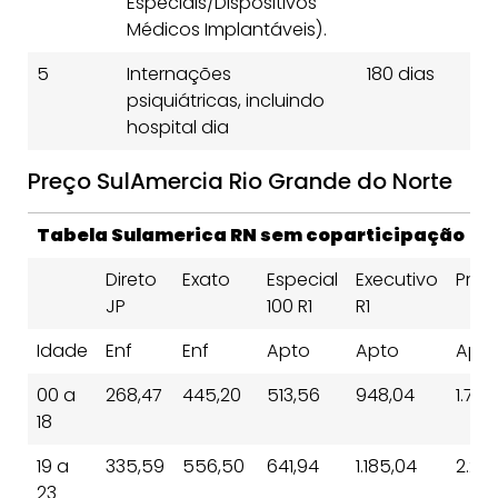
Especiais/Dispositivos
Médicos Implantáveis).
5
Internações
180 dias
18
psiquiátricas, incluindo
d
hospital dia
Preço SulAmercia Rio Grande do Norte
Tabela Sulamerica RN sem coparticipação
Direto
Exato
Especial
Executivo
Pres
JP
100 R1
R1
Idade
Enf
Enf
Apto
Apto
Apt
00 a
268,47
445,20
513,56
948,04
1.773
18
19 a
335,59
556,50
641,94
1.185,04
2.217
23