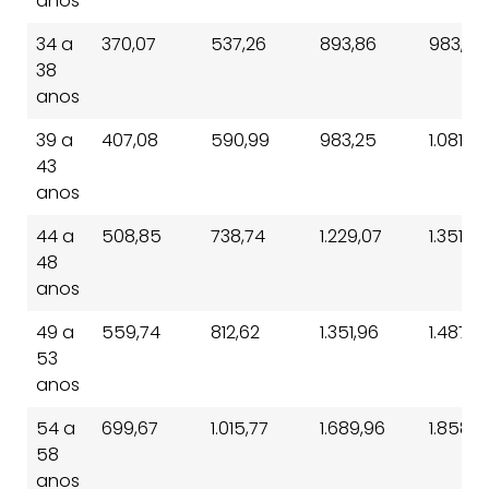
anos
34 a
370,07
537,26
893,86
983,25
38
anos
39 a
407,08
590,99
983,25
1.081,58
43
anos
44 a
508,85
738,74
1.229,07
1.351,98
48
anos
49 a
559,74
812,62
1.351,96
1.487,16
53
anos
54 a
699,67
1.015,77
1.689,96
1.858,9
58
anos