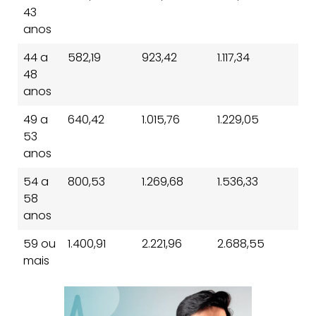
43
anos
44 a
582,19
923,42
1.117,34
48
anos
49 a
640,42
1.015,76
1.229,05
53
anos
54 a
800,53
1.269,68
1.536,33
58
anos
59 ou
1.400,91
2.221,96
2.688,55
mais