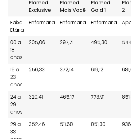
Plamed
Plamed
Plamed
Plame
Exclusive
Mais Você
Gold 1
2
Faixa
Enfermaria
Enfermaria
Enfermaria
Apart
Etária
00 a
205,06
297,71
495,30
544,83
18
anos
19 a
256,33
372,14
619,12
681,03
23
anos
24 a
320,41
465,17
773,91
851,30
29
anos
29 a
352,46
511,68
851,30
936,43
33