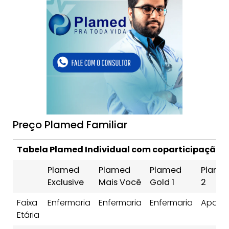
Preço Plamed Familiar
Tabela Plamed Individual com coparticipação
Plamed
Plamed
Plamed
Plame
Exclusive
Mais Você
Gold 1
2
Faixa
Enfermaria
Enfermaria
Enfermaria
Apart
Etária