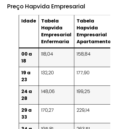
Preço Hapvida Empresarial
Idade
Tabela
Tabela
Hapvida
Hapvida
Empresarial
Empresarial
Enfermaria
Apartamento
00 a
118,04
158,84
18
19 a
132,20
177,90
23
24 a
148,06
199,25
28
29 a
170,27
229,14
33
34 a
195,81
263,51