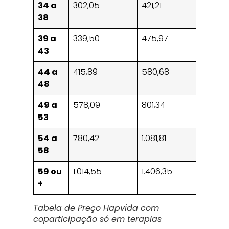
34 a
302,05
421,21
627,76
38
39 a
339,50
475,97
709,37
43
44 a
415,89
580,68
865,43
48
49 a
578,09
801,34
1.194,29
53
54 a
780,42
1.081,81
1.612,29
58
59 ou
1.014,55
1.406,35
2.095,
+
Tabela de Preço Hapvida com
coparticipação só em terapias