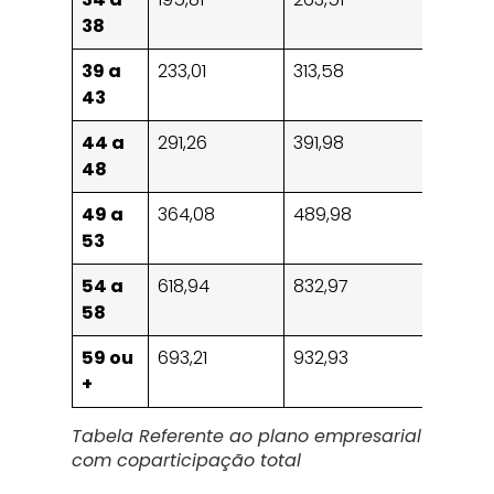
38
39 a
233,01
313,58
43
44 a
291,26
391,98
48
49 a
364,08
489,98
53
54 a
618,94
832,97
58
59 ou
693,21
932,93
+
Tabela Referente ao plano empresarial
com coparticipação total