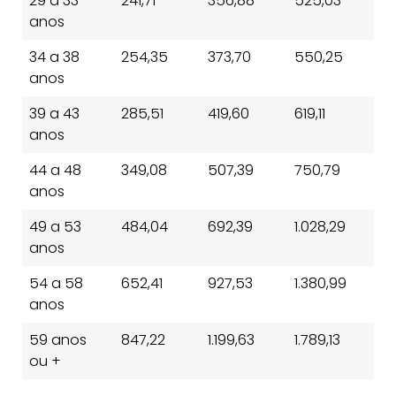
29 a 33
241,71
356,88
525,03
anos
34 a 38
254,35
373,70
550,25
anos
39 a 43
285,51
419,60
619,11
anos
44 a 48
349,08
507,39
750,79
anos
49 a 53
484,04
692,39
1.028,29
anos
54 a 58
652,41
927,53
1.380,99
anos
59 anos
847,22
1.199,63
1.789,13
ou +