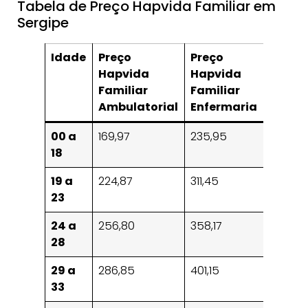
Tabela de Preço Hapvida Familiar em
Sergipe
Idade
Preço
Preço
Preço
Hapvida
Hapvida
Hapvi
Familiar
Familiar
Famili
Ambulatorial
Enfermaria
Apto
00 a
169,97
235,95
351,65
18
19 a
224,87
311,45
464,18
23
24 a
256,80
358,17
533,81
28
29 a
286,85
401,15
597,87
33