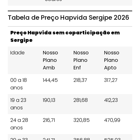
Tabela de Preço Hapvida Sergipe 2026
Preço Hapvida sem coparticipação em
Sergipe
Idade
Nosso
Nosso
Nosso
Plano
Plano
Plano
Amb
Enf
Apto
00 a 18
144,45
218,37
317,27
anos
19 a 23
190,13
281,68
412,23
anos
24 a 28
216,71
320,85
470,99
anos