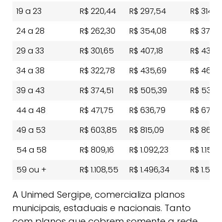
19 a 23
R$ 220,44
R$ 297,54
R$ 314,2
24 a 28
R$ 262,30
R$ 354,08
R$ 373,9
29 a 33
R$ 301,65
R$ 407,18
R$ 430,0
34 a 38
R$ 322,78
R$ 435,69
R$ 460,11
39 a 43
R$ 374,51
R$ 505,39
R$ 533,
44 a 48
R$ 471,75
R$ 636,79
R$ 672,
49 a 53
R$ 603,85
R$ 815,09
R$ 860,
54 a 58
R$ 809,16
R$ 1.092,23
R$ 1.153,4
59 ou +
R$ 1.108,55
R$ 1.496,34
R$ 1.580,
A Unimed Sergipe, comercializa planos
municipais, estaduais e nacionais. Tanto
com planos que cobrem somente a rede