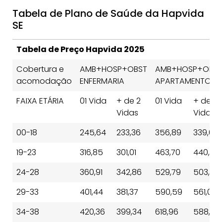
Tabela de Plano de Saúde da Hapvida
SE
Tabela de Preço Hapvida 2025
Cobertura e
AMB+HOSP+OBST
AMB+HOSP+OBS
acomodação
ENFERMARIA
APARTAMENTO
FAIXA ETÁRIA
01 Vida
+ de 2
01 Vida
+ de 2
Vidas
Vidas
00-18
245,64
233,36
356,89
339,05
19-23
316,85
301,01
463,70
440,52
24-28
360,91
342,86
529,79
503,31
29-33
401,44
381,37
590,59
561,06
34-38
420,36
399,34
618,96
588,01