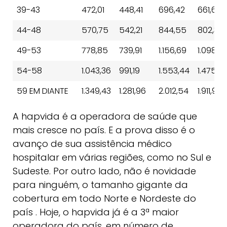
39-43
472,01
448,41
696,42
661,61
44-48
570,75
542,21
844,55
802,32
49-53
778,85
739,91
1.156,69
1.098,8
54-58
1.043,36
991,19
1.553,44
1.475,77
59 EM DIANTE
1.349,43
1.281,96
2.012,54
1.911,91
A hapvida é a operadora de saúde que
mais cresce no país. E a prova disso é o
avanço de sua assistência médico
hospitalar em várias regiões, como no Sul e
Sudeste. Por outro lado, não é novidade
para ninguém, o tamanho gigante da
cobertura em todo Norte e Nordeste do
país . Hoje, o hapvida já é a 3ª maior
operadora do país, em número de