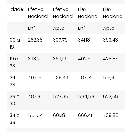
Idade
Efetivo
Efetivo
Flex
Flex
T
Nacional
Nacional
Nacional
Nacional
N
Enf
Apto
Enf
Apto
E
00 a
282,38
307,79
341,18
363,43
3
18
19 a
333,21
363,19
402,61
428,85
4
23
24 a
403,18
439,46
487,14
518,91
5
28
29 a
483,81
527,35
584,58
622,69
6
33
34 a
551,54
601,18
666,41
709,86
6
38