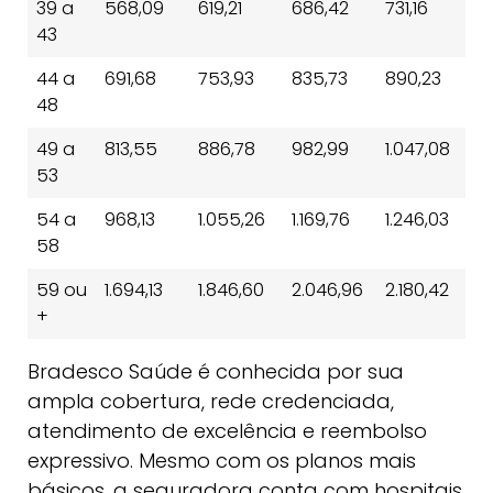
39 a
568,09
619,21
686,42
731,16
7
43
44 a
691,68
753,93
835,73
890,23
8
48
49 a
813,55
886,78
982,99
1.047,08
1
53
54 a
968,13
1.055,26
1.169,76
1.246,03
1.
58
59 ou
1.694,13
1.846,60
2.046,96
2.180,42
2
+
Bradesco Saúde é conhecida por sua
ampla cobertura, rede credenciada,
atendimento de excelência e reembolso
expressivo. Mesmo com os planos mais
básicos, a seguradora conta com hospitais