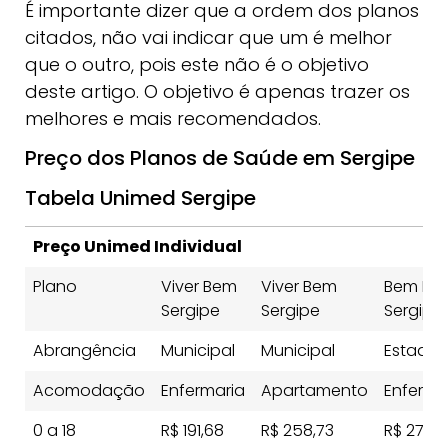
É importante dizer que a ordem dos planos
citados, não vai indicar que um é melhor
que o outro, pois este não é o objetivo
deste artigo. O objetivo é apenas trazer os
melhores e mais recomendados.
Preço dos Planos de Saúde em Sergipe
Tabela Unimed Sergipe
Preço Unimed Individual
Plano
Viver Bem
Viver Bem
Bem Est
Sergipe
Sergipe
Sergipe
Abrangência
Municipal
Municipal
Estadua
Acomodação
Enfermaria
Apartamento
Enferma
0 a 18
R$ 191,68
R$ 258,73
R$ 273,2