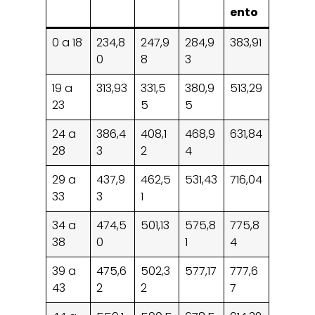
ento
0 a 18
234,8
247,9
284,9
383,91
0
8
3
19 a
313,93
331,5
380,9
513,29
23
5
5
24 a
386,4
408,1
468,9
631,84
28
3
2
4
29 a
437,9
462,5
531,43
716,04
33
3
1
34 a
474,5
501,13
575,8
775,8
38
0
1
4
39 a
475,6
502,3
577,17
777,6
43
2
2
7