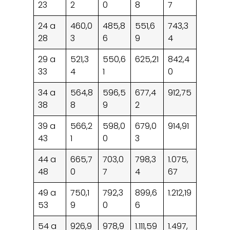
23
2
0
8
7
24 a
460,0
485,8
551,6
743,3
28
3
6
9
4
29 a
521,3
550,6
625,21
842,4
33
4
1
0
34 a
564,8
596,5
677,4
912,75
38
8
9
2
39 a
566,2
598,0
679,0
914,91
43
1
0
3
44 a
665,7
703,0
798,3
1.075,
48
0
7
4
67
49 a
750,1
792,3
899,6
1.212,19
53
9
0
6
54 a
926,9
978,9
1.111,59
1.497,