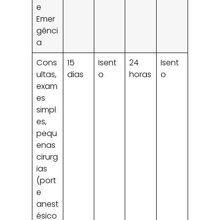
e
Emer
gênci
a
Cons
15
Isent
24
Isent
ultas,
dias
o
horas
o
exam
es
simpl
es,
pequ
enas
cirurg
ias
(port
e
anest
ésico