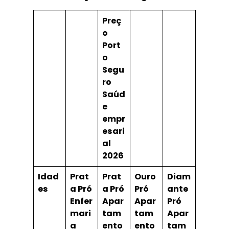
Preç
o
Port
o
Segu
ro
Saúd
e
empr
esari
al
2026
Idad
Prat
Prat
Ouro
Diam
es
a Pró
a Pró
Pró
ante
Enfer
Apar
Apar
Pró
mari
tam
tam
Apar
a
ento
ento
tam