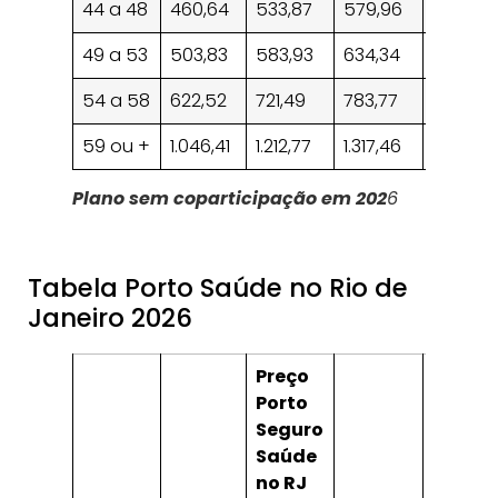
44 a 48
460,64
533,87
579,96
605,54
49 a 53
503,83
583,93
634,34
662,32
54 a 58
622,52
721,49
783,77
818,35
59 ou +
1.046,41
1.212,77
1.317,46
1.375,5
Plano sem coparticipação em 202
6
Tabela Porto Saúde no Rio de
Janeiro 2026
Preço
Porto
Seguro
Saúde
no RJ