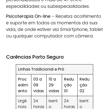
especialidades ou subespecialidades.
Psicoterapia On-line
– Receba acolhimento
e suporte em todos os momentos da sua
vida, de onde estiver via Smartphone, tablet
ou qualquer computador com câmera.
Carências Porto Seguro
Linhas Tradicional e Pró
Proc
03 a
10 a
Redu
Redu
edim
09
29
ção
ção
ento
vidas
vidas
01
02
Urgê
24
Isent
24
Isent
ncia
horas
o
horas
o