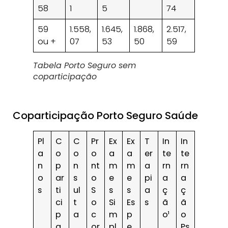
58
1
5
74
59
1.558,
1.645,
1.868,
2.517,
ou +
07
53
50
59
Tabela Porto Seguro sem
coparticipação
Coparticipação Porto Seguro Saúde
Pl
C
C
Pr
Ex
Ex
T
In
In
a
o
o
o
a
a
er
te
te
n
p
n
nt
m
m
a
rn
rn
o
ar
s
o
e
e
pi
a
a
s
ti
ul
S
s
s
a
ç
ç
ci
t
o
Si
Es
s
ã
ã
p
a
c
m
p
o¹
o
a
or
pl
e
Ps