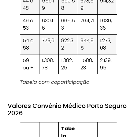
44 a
559,1
590,5
678,5
914,32
48
9
8
9
49 a
630,1
665,5
764,71
1.030,
53
6
3
36
54 a
778,61
822,3
944,8
1.273,
58
2
5
08
59
1.308,
1.382,
1.588,
2.139,
ou +
78
25
23
95
Tabela com coparticipação
Valores Convênio Médico Porto Seguro
2026
Tabe
la