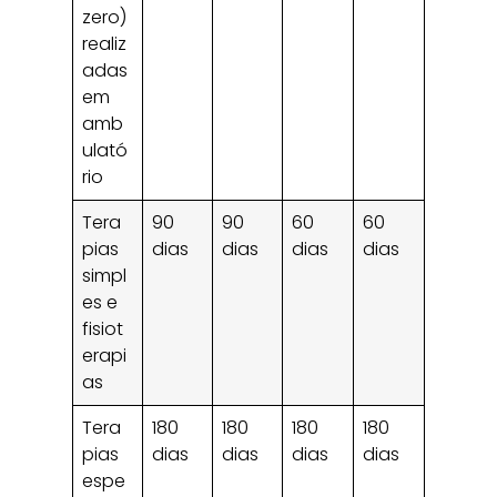
zero)
realiz
adas
em
amb
ulató
rio
Tera
90
90
60
60
pias
dias
dias
dias
dias
simpl
es e
fisiot
erapi
as
Tera
180
180
180
180
pias
dias
dias
dias
dias
espe