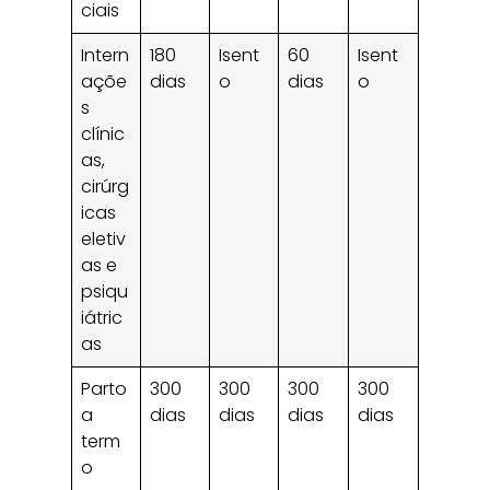
ciais
Intern
180
Isent
60
Isent
açõe
dias
o
dias
o
s
clínic
as,
cirúrg
icas
eletiv
as e
psiqu
iátric
as
Parto
300
300
300
300
a
dias
dias
dias
dias
term
o