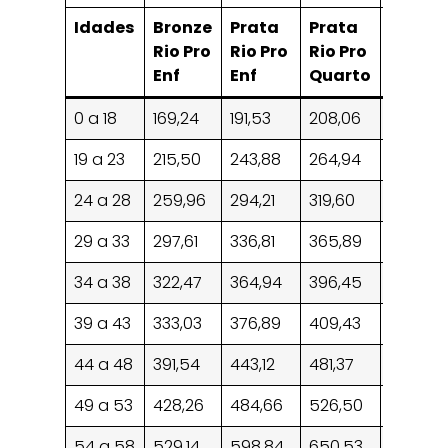
Idades
Bronze
Prata
Prata
Ouro
Rio Pro
Rio Pro
Rio Pro
Rio Pro
Enf
Enf
Quarto
Quart
0 a 18
169,24
191,53
208,06
219,86
19 a 23
215,50
243,88
264,94
279,96
24 a 28
259,96
294,21
319,60
337,72
29 a 33
297,61
336,81
365,89
386,63
34 a 38
322,47
364,94
396,45
418,92
39 a 43
333,03
376,89
409,43
432,64
44 a 48
391,54
443,12
481,37
508,66
49 a 53
428,26
484,66
526,50
556,35
54 a 58
529,14
598,84
650,53
687,41