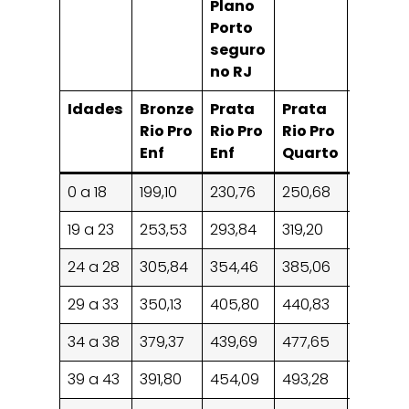
Plano
Porto
seguro
no RJ
Idades
Bronze
Prata
Prata
Ouro
Rio Pro
Rio Pro
Rio Pro
Rio Pro
Enf
Enf
Quarto
Quart
0 a 18
199,10
230,76
250,68
261,74
19 a 23
253,53
293,84
319,20
333,28
24 a 28
305,84
354,46
385,06
402,05
29 a 33
350,13
405,80
440,83
460,28
34 a 38
379,37
439,69
477,65
498,72
39 a 43
391,80
454,09
493,28
515,04