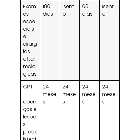
Exam
180
Isent
60
Isent
es
dias
o
dias
o
espe
ciais
e
cirurg
ias
oftal
moló
gicas
CPT
24
24
24
24
–
mese
mese
mese
mese
doen
s
s
s
s
ças e
lesõe
s
preex
istent