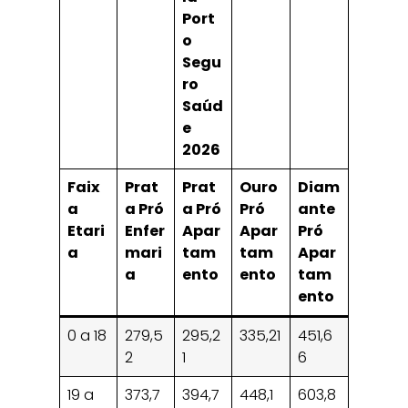
Port
o
Segu
ro
Saúd
e
2026
Faix
Prat
Prat
Ouro
Diam
a
a Pró
a Pró
Pró
ante
Etari
Enfer
Apar
Apar
Pró
a
mari
tam
tam
Apar
a
ento
ento
tam
ento
0 a 18
279,5
295,2
335,21
451,6
2
1
6
19 a
373,7
394,7
448,1
603,8