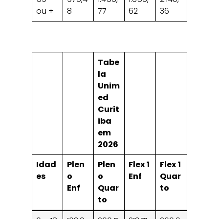
ou +
8
77
62
36
Tabe
la
Unim
ed
Curit
iba
em
2026
Idad
Plen
Plen
Flex 1
Flex 1
es
o
o
Enf
Quar
Enf
Quar
to
to