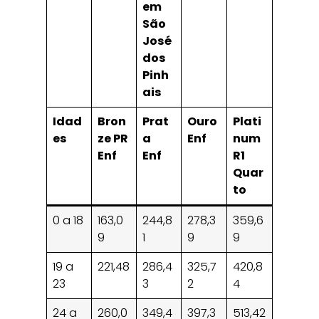
em
São
José
dos
Pinh
ais
Idad
Bron
Prat
Ouro
Plati
es
ze PR
a
Enf
num
Enf
Enf
R1
Quar
to
0 a 18
163,0
244,8
278,3
359,6
9
1
9
9
19 a
221,48
286,4
325,7
420,8
23
3
2
4
24 a
260,0
349,4
397,3
513,42