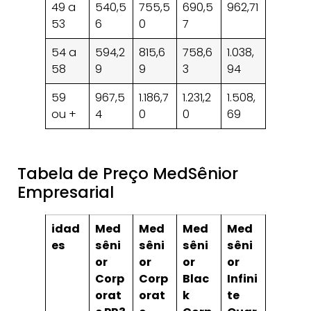
49 a
540,5
755,5
690,5
962,71
53
6
0
7
54 a
594,2
815,6
758,6
1.038,
58
9
9
3
94
59
967,5
1.186,7
1.231,2
1.508,
ou +
4
0
0
69
Tabela de Preço MedSênior
Empresarial
idad
Med
Med
Med
Med
es
sêni
sêni
sêni
sêni
or
or
or
or
Corp
Corp
Blac
Infini
orat
orat
k
te