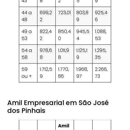
43
8
2
5
9
44 a
699,2
723,01
803,8
925,4
48
2
9
6
49 a
822,4
850,4
945,5
1.088,
53
2
0
4
53
54 a
978,6
1.011,9
1.125,1
1.295,
58
8
8
9
35
59
1.712,5
1.770,
1.968,
2.266,
ou +
9
86
97
73
Amil Empresarial em São José
dos Pinhais
Amil