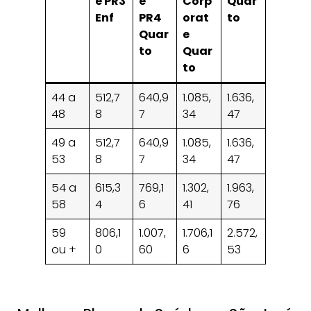
e PR3
e
Corp
Quar
Enf
PR4
orat
to
Quar
e
to
Quar
to
44 a
512,7
640,9
1.085,
1.636,
48
8
7
34
47
49 a
512,7
640,9
1.085,
1.636,
53
8
7
34
47
54 a
615,3
769,1
1.302,
1.963,
58
4
6
41
76
59
806,1
1.007,
1.706,1
2.572,
ou +
0
60
6
53