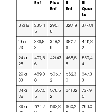
Enf
Plus
II
III
Enf
Enf
Quar
to
0 a 18
285,4
295,1
328,19
377,81
5
6
19 a
336,8
348,2
387,2
445,8
23
3
9
6
2
24 a
407,5
421,43
468,5
539,4
28
6
8
4
29 a
489,0
505,7
562,3
647,3
33
8
2
0
3
34 a
557,5
576,5
641,02
737,9
38
5
2
5
39 a
574,2
593,8
660,2
760,0