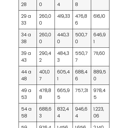
28
0
4
8
29 a
260,0
419,33
476,8
616,10
33
0
6
34 a
260,0
440,3
500,7
646,9
38
0
0
0
1
39 a
290,4
484,3
550,7
711,60
43
2
3
7
44 a
401,0
605,4
688,4
889,5
48
7
1
6
0
49 a
478,8
665,9
757,31
978,4
53
8
5
5
54 a
688,6
832,4
946,6
1.223,
58
3
4
4
06
59
976,4
1.456,
1.656,
2.140,