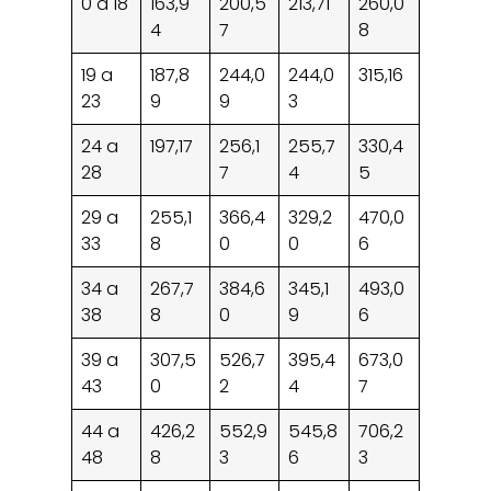
0 a 18
163,9
200,5
213,71
260,0
4
7
8
19 a
187,8
244,0
244,0
315,16
23
9
9
3
24 a
197,17
256,1
255,7
330,4
28
7
4
5
29 a
255,1
366,4
329,2
470,0
33
8
0
0
6
34 a
267,7
384,6
345,1
493,0
38
8
0
9
6
39 a
307,5
526,7
395,4
673,0
43
0
2
4
7
44 a
426,2
552,9
545,8
706,2
48
8
3
6
3