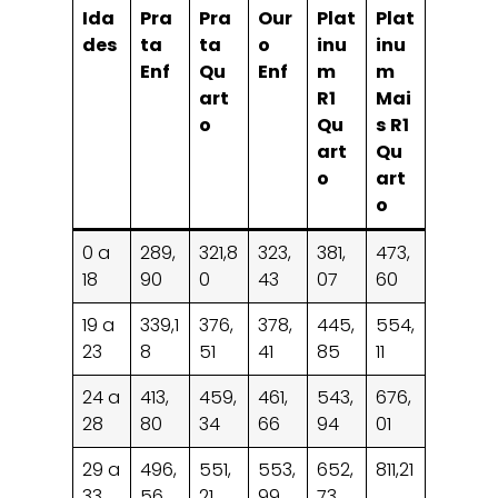
Ida
Pra
Pra
Our
Plat
Plat
des
ta
ta
o
inu
inu
Enf
Qu
Enf
m
m
art
R1
Mai
o
Qu
s R1
art
Qu
o
art
o
0 a
289,
321,8
323,
381,
473,
18
90
0
43
07
60
19 a
339,1
376,
378,
445,
554,
23
8
51
41
85
11
24 a
413,
459,
461,
543,
676,
28
80
34
66
94
01
29 a
496,
551,
553,
652,
811,21
33
56
21
99
73