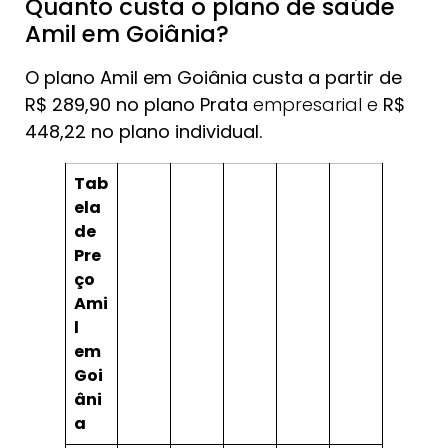
Quanto custa o plano de saúde
Amil em Goiânia?
O plano Amil em Goiânia custa a partir de
R$ 289,90 no plano Prata
empresarial e
R$
448,22 no plano individual.
Tab
ela
de
Pre
ço
Ami
l
em
Goi
âni
a