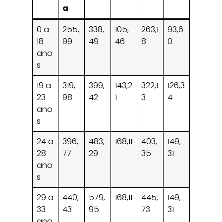
a
0 a
255,
338,
105,
263,1
93,6
18
99
49
46
8
0
ano
s
19 a
319,
399,
143,2
322,1
126,3
23
98
42
1
3
4
ano
s
24 a
396,
483,
168,11
403,
149,
28
77
29
35
31
ano
s
29 a
440,
579,
168,11
445,
149,
33
43
95
73
31
ano