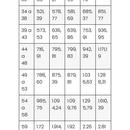
34 a
521,
578,
581,
685,
851,
38
39
77
69
37
77
39 a
573,
636,
639,
753,
936,
43
53
65
86
91
95
44
716,
795,
799,
942,
1.171,1
a
91
81
83
39
9
48
49
788,
875,
879,
1.03
1.28
a
60
39
81
6,63
8,31
53
54
985,
1.09
1.09
1.29
1.610,
a
75
4,24
9,76
5,79
39
58
59
1.72
1.914,
1.92
2.26
2.81