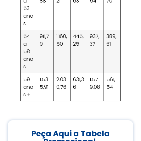
a
88
21
63
54
70
53
ano
s
54
911,7
1.160,
445,
937,
389,
a
9
50
25
37
61
58
ano
s
59
1.53
2.03
631,3
1.57
561,
ano
5,91
0,76
6
9,08
54
s +
Peça Aqui a Tabela