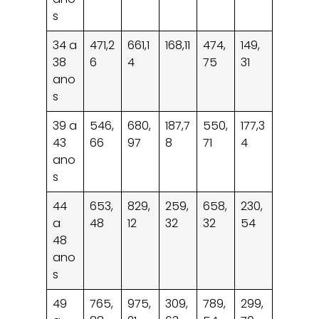
s
34 a
471,2
661,1
168,11
474,
149,
38
6
4
75
31
ano
s
39 a
546,
680,
187,7
550,
177,3
43
66
97
8
71
4
ano
s
44
653,
829,
259,
658,
230,
a
48
12
32
32
54
48
ano
s
49
765,
975,
309,
789,
299,